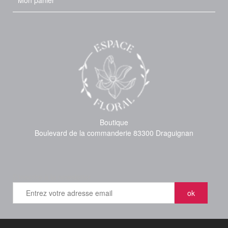
Mon panier
Boutique
Boulevard de la commanderie 83300 Draguignan
S'inscrire à la newsletter